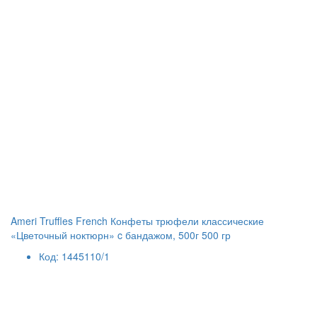
Ameri Truffles French Конфеты трюфели классические
«Цветочный ноктюрн» c бандажом, 500г 500 гр
Код: 1445110/1