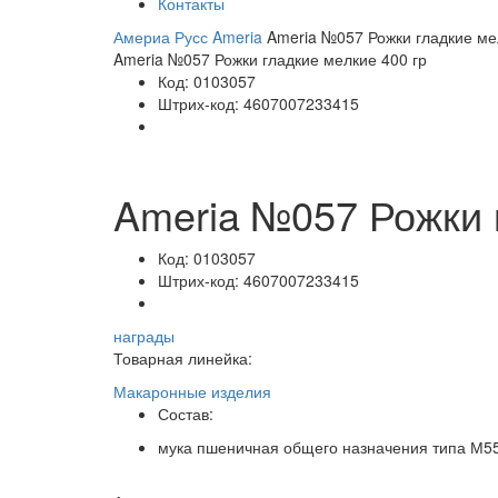
Контакты
Америа Русс
Ameria
Ameria №057 Рожки гладкие ме
Ameria №057 Рожки гладкие мелкие 400 гр
Код:
0103057
Штрих-код:
4607007233415
Ameria №057 Рожки 
Код:
0103057
Штрих-код:
4607007233415
награды
Товарная линейка:
Макаронные изделия
Состав:
мука пшеничная общего назначения типа М55