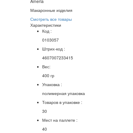
Ameria
Макаронные изделия
Смотреть все товары
Характеристики
Код :
0103057
Штрих-код :
4607007233415
Вес:
400 гр
Упаковка :
полимерная упаковка
Товаров в упаковке :
30
Мест на паллете :
40