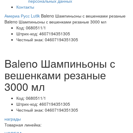
персональных данных
Контакты
Америа Русс
Lutik
Baleno Шампиньоны с вешенками резаные
Baleno Шампиньоны с вешенками резаные 3000 мл
Код:
0680511/1
Штрих-код:
4607194351305
Честный знак:
04607194351305
Baleno Шампиньоны с
вешенками резаные
3000 мл
Код:
0680511/1
Штрих-код:
4607194351305
Честный знак:
04607194351305
награды
Товарная линейка: