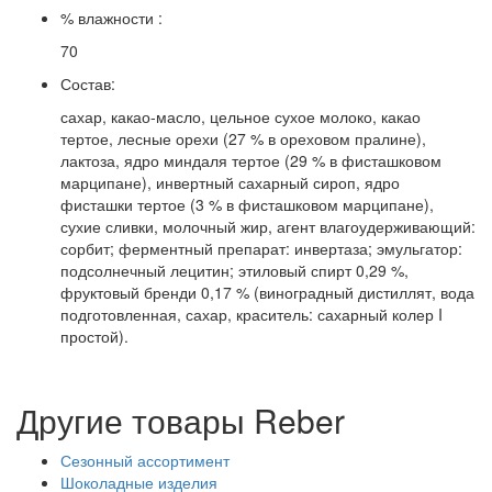
% влажности :
70
Состав:
сахар, какао-масло, цельное сухое молоко, какао
тертое, лесные орехи (27 % в ореховом пралине),
лактоза, ядро миндаля тертое (29 % в фисташковом
марципане), инвертный сахарный сироп, ядро
фисташки тертое (3 % в фисташковом марципане),
сухие сливки, молочный жир, агент влагоудерживающий:
сорбит; ферментный препарат: инвертаза; эмульгатор:
подсолнечный лецитин; этиловый спирт 0,29 %,
фруктовый бренди 0,17 % (виноградный дистиллят, вода
подготовленная, сахар, краситель: сахарный колер I
простой).
Другие товары Reber
Сезонный ассортимент
Шоколадные изделия