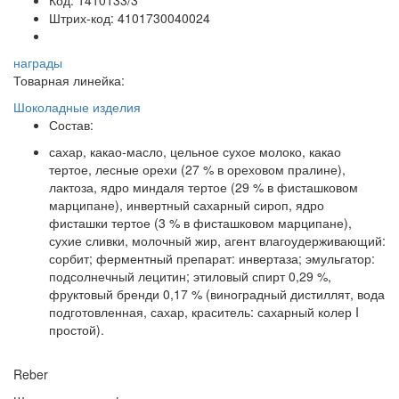
Код:
1410133/3
Штрих-код:
4101730040024
награды
Товарная линейка:
Шоколадные изделия
Состав:
сахар, какао-масло, цельное сухое молоко, какао
тертое, лесные орехи (27 % в ореховом пралине),
лактоза, ядро миндаля тертое (29 % в фисташковом
марципане), инвертный сахарный сироп, ядро
фисташки тертое (3 % в фисташковом марципане),
сухие сливки, молочный жир, агент влагоудерживающий:
сорбит; ферментный препарат: инвертаза; эмульгатор:
подсолнечный лецитин; этиловый спирт 0,29 %,
фруктовый бренди 0,17 % (виноградный дистиллят, вода
подготовленная, сахар, краситель: сахарный колер I
простой).
Reber