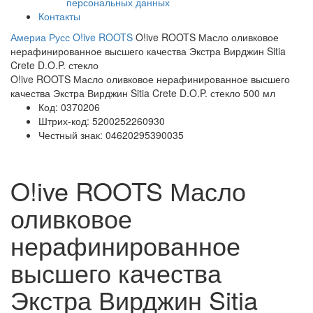
персональных данных
Контакты
Америа Русс
O!ive ROOTS
O!ive ROOTS Масло оливковое
нерафинированное высшего качества Экстра Вирджин Sitia
Crete D.O.P. стекло
O!ive ROOTS Масло оливковое нерафинированное высшего
качества Экстра Вирджин Sitia Crete D.O.P. стекло 500 мл
Код:
0370206
Штрих-код:
5200252260930
Честный знак:
04620295390035
O!ive ROOTS Масло
оливковое
нерафинированное
высшего качества
Экстра Вирджин Sitia