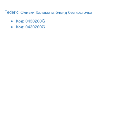
Federici Оливки Каламата блонд без косточки
Код: 0430260G
Код: 0430260G