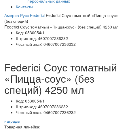
персональных данных
Контакты
Америа Русс
Federici
Federici Соус томатный «Пицца-соус»
(без специй)
Federici Соус томатный «Пицца-соус» (без специй) 4250 мл
Код:
0530054/1
Штрих-код:
4607007236232
Честный знак:
04607007236232
Federici Соус томатный
«Пицца-соус» (без
специй) 4250 мл
Код:
0530054/1
Штрих-код:
4607007236232
Честный знак:
04607007236232
награды
Товарная линейка: