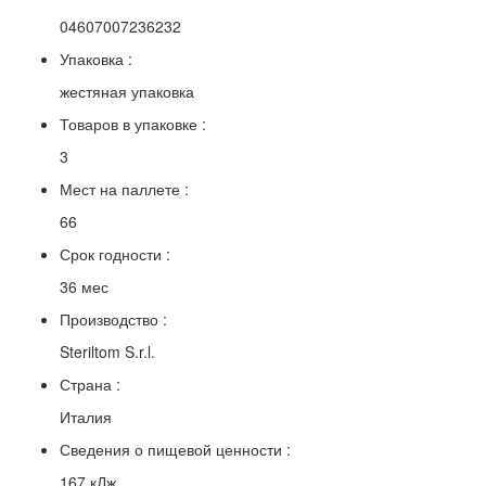
04607007236232
Упаковка :
жестяная упаковка
Товаров в упаковке :
3
Мест на паллете :
66
Срок годности :
36 мес
Производство :
Steriltom S.r.l.
Страна :
Италия
Сведения о пищевой ценности :
167 кДж