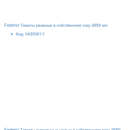
Federici Томаты резаные в собственном соку 2650 мл
Код: 0430061/1
Federici Томаты очищенные целые в собственном соку 2650