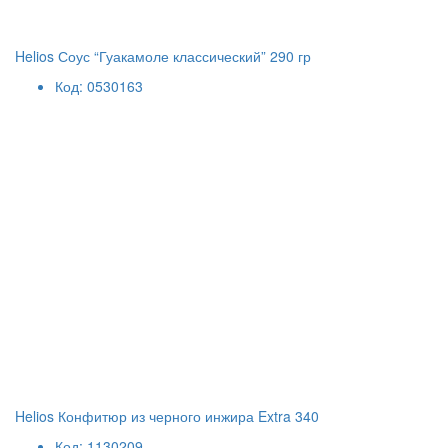
Helios Соус “Гуакамоле классический” 290 гр
Код: 0530163
Helios Конфитюр из черного инжира Extra 340
Код: 1130209