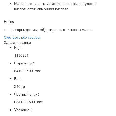
Малина, сахар, загуститель: пектины, регулятор
кислотности: лимонная кислота.
Helios
конфитюры, джемы, мёд, сиропы, оливковое масло
Смотреть все товары
Характеристики
Код :
1130201
Штрих-код :
8410095001882
Вес:
340 гр
Честный знак :
08410095001882
Упаковка :