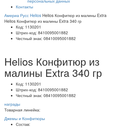
персональных данных
Контакты
Америа Русс
Helios
Helios Конфитюр из малины Extra
Helios Конфитюр из малины Extra 340 гр
Код:
1130201
Штрих-код:
8410095001882
Честный знак:
08410095001882
Helios Конфитюр из
малины Extra 340 гр
Код:
1130201
Штрих-код:
8410095001882
Честный знак:
08410095001882
награды
Товарная линейка:
Джемы и Конфитюры
Состав: