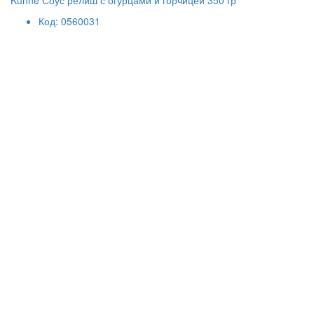
Kuhne Соус релиш с огурцами и горчицей 350 гр
Код: 0560031