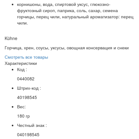
корнишоны, вода, спиртовой уксус, глюкозно-
фруктозный сироп, паприка, соль, сахар, семена
горчицы, перец чили, натуральный ароматизатор: перец
чили.
Kühne
Горчица, хрен, соусы, уксусы, овощная консервация и снеки
Смотреть все товары
Характеристики
Код :
0440082
Штрих-код :
40198545
Вес:
180 гр
Честный знак :
040198545