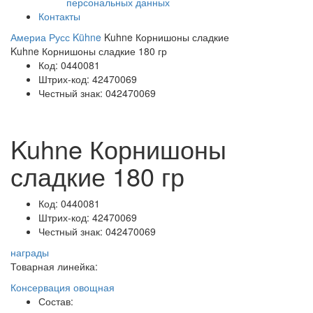
персональных данных
Контакты
Америа Русс
Kühne
Kuhne Корнишоны сладкие
Kuhne Корнишоны сладкие 180 гр
Код:
0440081
Штрих-код:
42470069
Честный знак:
042470069
Kuhne Корнишоны
сладкие 180 гр
Код:
0440081
Штрих-код:
42470069
Честный знак:
042470069
награды
Товарная линейка:
Консервация овощная
Состав: