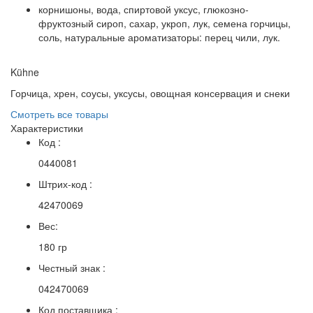
корнишоны, вода, спиртовой уксус, глюкозно-
фруктозный сироп, сахар, укроп, лук, семена горчицы,
соль, натуральные ароматизаторы: перец чили, лук.
Kühne
Горчица, хрен, соусы, уксусы, овощная консервация и снеки
Смотреть все товары
Характеристики
Код :
0440081
Штрих-код :
42470069
Вес:
180 гр
Честный знак :
042470069
Код поставщика :