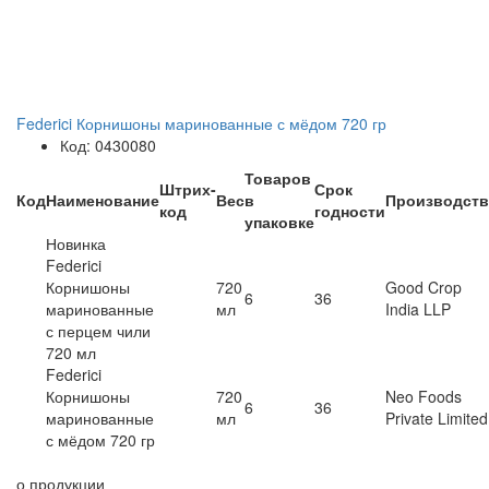
Federici Корнишоны маринованные с мёдом 720 гр
Код: 0430080
Товаров
Штрих-
Срок
Код
Наименование
Вес
в
Производст
код
годности
упаковке
Новинка
Federici
Корнишоны
720
Good Crop
6
36
маринованные
мл
India LLP
с перцем чили
720 мл
Federici
Корнишоны
720
Neo Foods
6
36
маринованные
мл
Private Limited
с мёдом 720 гр
о продукции