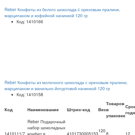
Reber Конфеты из белого шоколада c ореховым пралине,
марципаном и кофейной начинкой 120 гр
Код: 1410166
Reber Конфеты из молочного шоколада с ореховым пралине,
марципаном и ванильно-йогуртовой начинкой 120 гр
Код: 1410158
Товаров
Сро
Код
Наименование
Штрих-код
Вес
в
год
упаковке
Reber Подарочный
набор шоколадных
120
1410111/7
конфет в
4101730005153
8
12