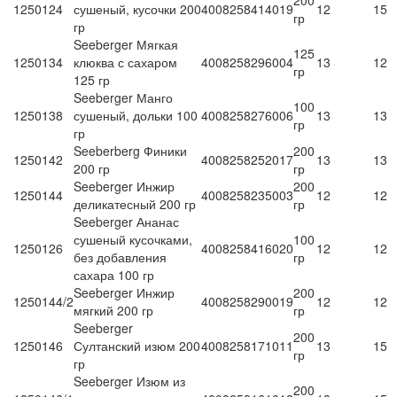
200
1250124
сушеный, кусочки 200
4008258414019
12
15
гр
гр
Seeberger Мягкая
125
1250134
клюква с сахаром
4008258296004
13
12
гр
125 гр
Seeberger Манго
100
1250138
сушеный, дольки 100
4008258276006
13
13
гр
гр
Seeberberg Финики
200
1250142
4008258252017
13
13
200 гр
гр
Seeberger Инжир
200
1250144
4008258235003
12
12
деликатесный 200 гр
гр
Seeberger Ананас
сушеный кусочками,
100
1250126
4008258416020
12
12
без добавления
гр
сахара 100 гр
Seeberger Инжир
200
1250144/2
4008258290019
12
12
мягкий 200 гр
гр
Seeberger
200
1250146
Султанский изюм 200
4008258171011
13
15
гр
гр
Seeberger Изюм из
200