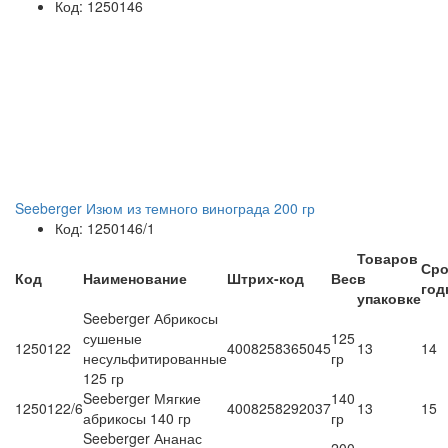
Код: 1250146
Seeberger Изюм из темного винограда 200 гр
Код: 1250146/1
Товаров
Сро
Код
Наименование
Штрих-код
Вес
в
год
упаковке
Seeberger Абрикосы
сушеные
125
1250122
4008258365045
13
14
несульфитированные
гр
125 гр
Seeberger Мягкие
140
1250122/6
4008258292037
13
15
абрикосы 140 гр
гр
Seeberger Ананас