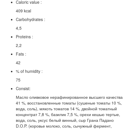
Caloric value :
409 kcal
Carbohydrates :
4,5
Proteins :
2,2
Fats :
42
% of humidity :
75
Consist:
Масло оливковое нерафинированное высшего качества
41 %, восстановленные томаты (сушеные томаты 10 %,
вода, соль), мякоть томатов 14 %, двойной томатный
концентрат 7,8 %, базилик 7,5 %, орехи кешью тертые,
вода, соль, уксус белый винный, сыр Грана Падано
D.O.P. (коровье молоко, соль, сычужный фермент,