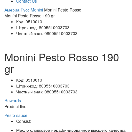
Contact Us
Америа Русс
Monini
Monini Pesto Rosso
Monini Pesto Rosso 190 gr
Код:
0510010
Штрих-код:
8005510003703
Честный знак:
08005510003703
Monini Pesto Rosso 190
gr
Код:
0510010
Штрих-код:
8005510003703
Честный знак:
08005510003703
Rewards
Product line:
Pesto sauce
Consist:
Масло оливковое нерафинированное высшего качества