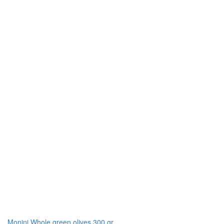
Monini Whole green olives 300 gr