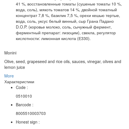
41 %, восстановленные томаты (сушеные томаты 10 %,
вода, соль), мякоть томатов 14 %, двойной томатный
концентрат 7,8 %, базилик 7,5 %, орехи кешью тертые,
вода, соль, уксус белый винный, сыр Грана Падано
D.O.P. (коровье молоко, соль, сычужный фермент,
ферментный препарат: лизоцим), свекла, регулятор
кислотности: лимонная кислота (Е330).
Monini
Olive, seed, grapeseed and rice oils, sauces, vinegar, olives and
lemon juice
More
Характеристики
Code :
0510010
Barcode :
8005510003703
Honest sign :