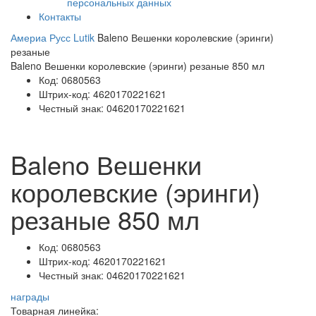
персональных данных
Контакты
Америа Русс
Lutik
Baleno Вешенки королевские (эринги)
резаные
Baleno Вешенки королевские (эринги) резаные 850 мл
Код:
0680563
Штрих-код:
4620170221621
Честный знак:
04620170221621
Baleno Вешенки
королевские (эринги)
резаные 850 мл
Код:
0680563
Штрих-код:
4620170221621
Честный знак:
04620170221621
награды
Товарная линейка: