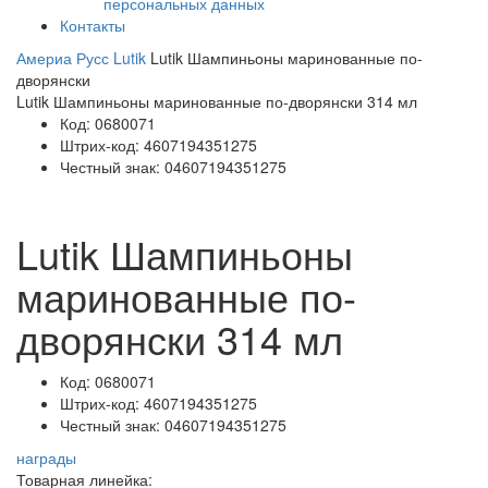
персональных данных
Контакты
Америа Русс
Lutik
Lutik Шампиньоны маринованные по-
дворянски
Lutik Шампиньоны маринованные по-дворянски 314 мл
Код:
0680071
Штрих-код:
4607194351275
Честный знак:
04607194351275
Lutik Шампиньоны
маринованные по-
дворянски 314 мл
Код:
0680071
Штрих-код:
4607194351275
Честный знак:
04607194351275
награды
Товарная линейка: