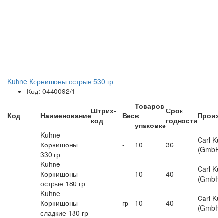
Kuhne Корнишоны острые 530 гр
Код: 0440092/1
Товаров
Штрих-
Срок
Код
Наименование
Вес
в
Прои
код
годности
упаковке
Kuhne
Carl 
Корнишоны
-
10
36
(GmbH
330 гр
Kuhne
Carl 
Корнишоны
-
10
40
(GmbH
острые 180 гр
Kuhne
Carl 
Корнишоны
гр
10
40
(GmbH
сладкие 180 гр