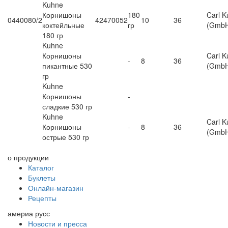
Kuhne
Корнишоны
180
Carl 
0440080/2
42470052
10
36
коктейльные
гр
(GmbH
180 гр
Kuhne
Корнишоны
Carl 
-
8
36
пикантные 530
(GmbH
гр
Kuhne
Корнишоны
-
сладкие 530 гр
Kuhne
Carl 
Корнишоны
-
8
36
(GmbH
острые 530 гр
о продукции
Каталог
Буклеты
Онлайн-магазин
Рецепты
америа русс
Новости и пресса