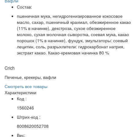
Вафли
Состав:
пшеничная мука, негидрогенизированное кокосовое
масло, сахар, пшеничный крахмал, обезжиренное какао
(11% в начинке), декстроза, сухое обезжиренное
молоко, сухая молочная сыворотка, соевая мука, какао
порошок (1% в начинке), фундук, эмульгаторы: соевый
лецитин, соль, разрыхлители: гидрокарбонат натрия,
экстракт какао. Какао-кремовая начинка 80 %
Crich
Печенье, крекеры, вафли
Смотреть все товары
Характеристики
Код :
1560246
Штрих-код :
8008620052708
Вес: